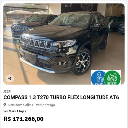
Co
mp
JEEP
arti
COMPASS 1.3 T270 TURBO FLEX LONGITUDE AT6
lhe
Seminovos Allma - Votuporanga
Ver Mais 1 lojas
R$ 171.266,00