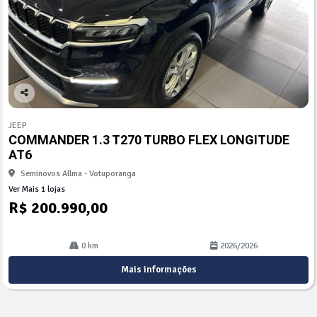
Co
mp
JEEP
arti
COMMANDER 1.3 T270 TURBO FLEX LONGITUDE
lhe
AT6
Seminovos Allma - Votuporanga
Ver Mais 1 lojas
R$ 200.990,00
0 km
2026/2026
Mais informações