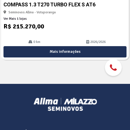
arti
COMPASS 1.3 T270 TURBO FLEX S AT6
lhe
Seminovos Allma - Votuporanga
Ver Mais 1 lojas
R$ 215.270,00
0 km
2026/2026
Mais informações