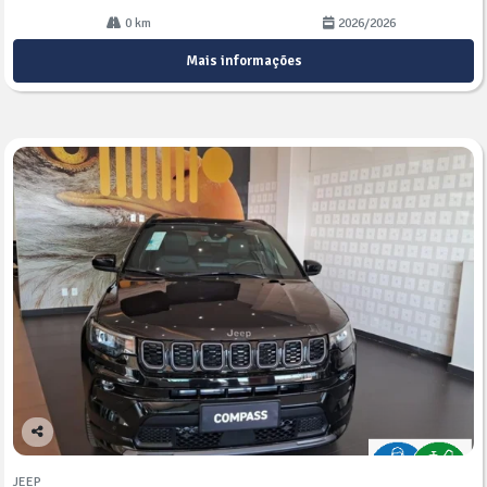
0 km
2026/2026
Mais informações
Co
mp
JEEP