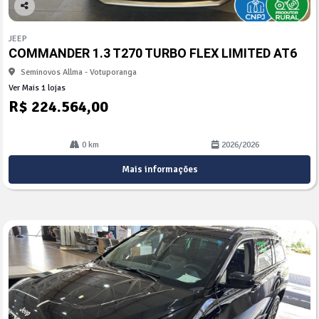
Co
mp
JEEP
arti
COMMANDER 1.3 T270 TURBO FLEX LIMITED AT6
lhe
Seminovos Allma - Votuporanga
Ver Mais 1 lojas
R$ 224.564,00
0 km
2026/2026
Mais informações