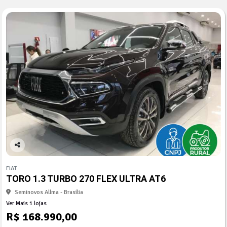
Co
mp
FIAT
arti
TORO 1.3 TURBO 270 FLEX ULTRA AT6
lhe
Seminovos Allma - Brasília
Ver Mais 1 lojas
R$ 168.990,00