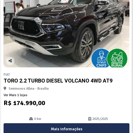
Co
mp
FIAT
arti
TORO 2.2 TURBO DIESEL VOLCANO 4WD AT9
lhe
Seminovos Allma - Brasília
Ver Mais 1 lojas
R$ 174.990,00
0 km
2025/2025
Mais informações