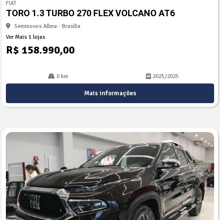
FIAT
arti
TORO 1.3 TURBO 270 FLEX VOLCANO AT6
lhe
Seminovos Allma - Brasília
Ver Mais 1 lojas
R$ 158.990,00
0 km
2025/2025
Mais informações