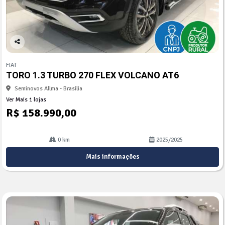
Co
mp
FIAT
arti
TORO 1.3 TURBO 270 FLEX VOLCANO AT6
lhe
Seminovos Allma - Brasília
Ver Mais 1 lojas
R$ 158.990,00
0 km
2025/2025
Mais informações