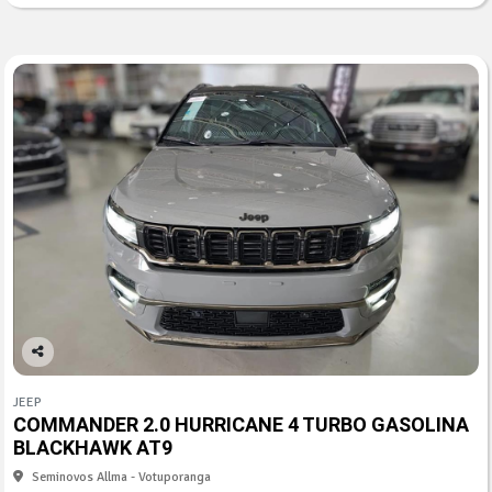
Co
mp
JEEP
arti
COMMANDER 2.0 HURRICANE 4 TURBO GASOLINA
lhe
BLACKHAWK AT9
Seminovos Allma - Votuporanga