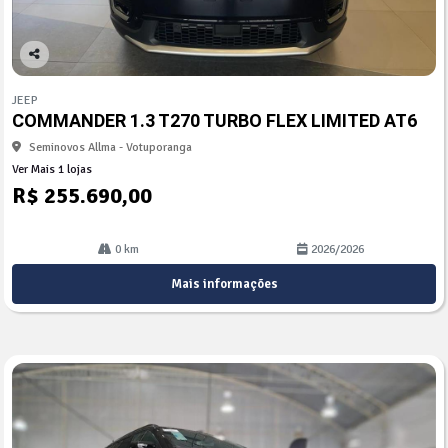
Co
mp
JEEP
arti
COMMANDER 1.3 T270 TURBO FLEX LIMITED AT6
lhe
Seminovos Allma - Votuporanga
Ver Mais 1 lojas
R$ 255.690,00
0 km
2026/2026
Mais informações