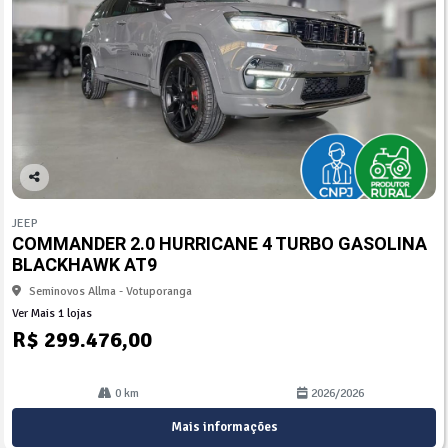
Co
mp
JEEP
arti
COMMANDER 2.0 HURRICANE 4 TURBO GASOLINA
lhe
BLACKHAWK AT9
Seminovos Allma - Votuporanga
Ver Mais 1 lojas
R$ 299.476,00
0 km
2026/2026
Mais informações