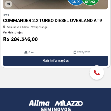
Co
mp
JEEP
arti
COMMANDER 2.2 TURBO DIESEL OVERLAND AT9
lhe
Seminovos Allma - Votuporanga
Ver Mais 1 lojas
R$ 284.346,00
0 km
2026/2026
Mais informações