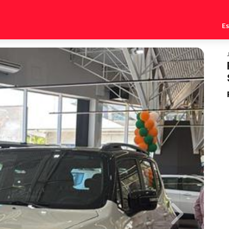
E
Next