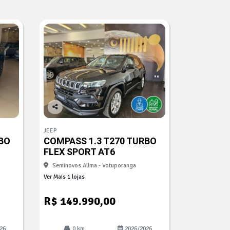
Co
mp
JEEP
arti
BO
COMPASS 1.3 T270 TURBO
lhe
FLEX SPORT AT6
Seminovos Allma - Votuporanga
Ver Mais 1 lojas
R$ 149.990,00
26
0 km
2026/2026