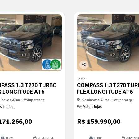
Co
mp
JEEP
arti
PASS 1.3 T270 TURBO
COMPASS 1.3 T270 TUR
lhe
X LONGITUDE AT6
FLEX LONGITUDE AT6
inovos Allma - Votuporanga
Seminovos Allma - Votuporanga
s 1 lojas
Ver Mais 1 lojas
171.266,00
R$ 159.990,00
0 km
2026/2026
0 km
2026/20