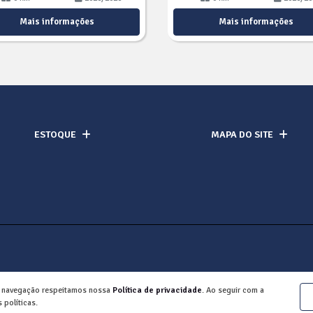
Mais informações
Mais informações
ESTOQUE
MAPA DO SITE
a navegação respeitamos nossa
Política de privacidade
. Ao seguir com a
 políticas.
Desenvolvido pela DEALERSPACE ® Direitos Reservados.