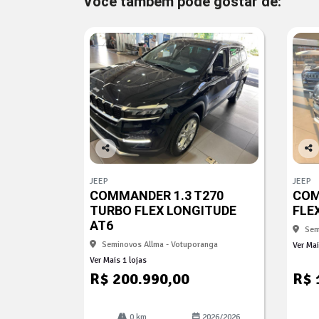
Você também pode gostar de:
Co
Co
mp
mp
JEEP
JEEP
arti
arti
COMMANDER 1.3 T270
COM
lhe
lhe
TURBO FLEX LONGITUDE
FLE
AT6
Sem
Seminovos Allma - Votuporanga
Ver Mai
Ver Mais 1 lojas
R$ 200.990,00
R$ 
0 km
2026/2026