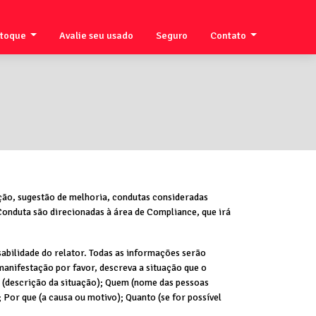
stoque
Avalie seu usado
Seguro
Contato
ção, sugestão de melhoria, condutas consideradas
 Conduta são direcionadas à área de Compliance, que irá
abilidade do relator. Todas as informações serão
manifestação por favor, descreva a situação que o
uê (descrição da situação); Quem (nome das pessoas
Por que (a causa ou motivo); Quanto (se for possível