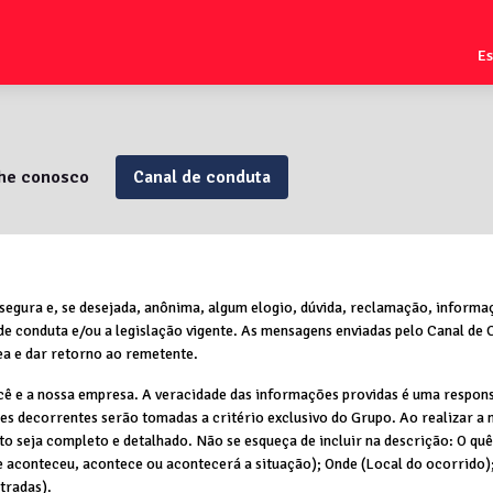
E
lhe conosco
Canal de conduta
segura e, se desejada, anônima, algum elogio, dúvida, reclamação, informa
 de conduta e/ou a legislação vigente. As mensagens enviadas pelo Canal de
ea e dar retorno ao remetente.
cê e a nossa empresa. A veracidade das informações providas é uma respons
ões decorrentes serão tomadas a critério exclusivo do Grupo. Ao realizar a 
ato seja completo e detalhado. Não se esqueça de incluir na descrição: O q
e aconteceu, acontece ou acontecerá a situação); Onde (Local do ocorrido); 
tradas).