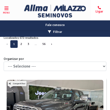
MENU
Fale conosco
Filtrar
Localizados 672 resultados
‹
1
2
3
...
56
›
Organizar por
Compartilhar