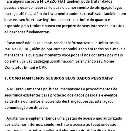
· Em alguns casos, a MILAZZO FIAT também pode tratar dados
pessoais quando necessário para o cumprimento de obrigação legal
ou regulatórias, além do tratamento poder ser realizado também com
base em seu interesse legítimo, sempre no limite do quanto é
esperado pelo titular e nunca em prejuízo de seus interesses, direitos
e liberdades fundamentais.
· Caso você não deseje mais receber informativos publicitários da
MILAZZO FIAT, além do opt-out disponibilizado em todos os e-mails e
mensagens, a qualquer momento você poderá nos contatar por meio
do e-mail privacidade@grupoallma.com.br enviando seu Nome
Completo, E-mail e CPF.
7. COMO MANTEMOS SEGUROS SEUS DADOS PESSOAIS?
· A Milazzo Fiat adota políticas, mecanismos e procedimentos de
segurança existentes para proteção dos dados pessoais e eventos
acidentais ou ilícitos envolvendo destruição, perda, alteração,
comunicação ou difusão.
· Ajustamos e implementamos uma gestão de acesso não autorizado
aos sistemas internos, sendo restrito o acesso ao local onde são
armazenadas as informações e dados pessoais. Além disso, há o