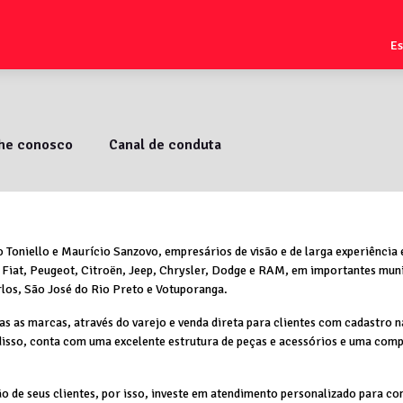
E
lhe conosco
Canal de conduta
 Toniello e Maurício Sanzovo, empresários de visão e de larga experiência 
 Fiat, Peugeot, Citroën, Jeep, Chrysler, Dodge e RAM, em importantes muni
rlos, São José do Rio Preto e Votuporanga.
s as marcas, através do varejo e venda direta para clientes com cadastro na
disso, conta com uma excelente estrutura de peças e acessórios e uma comp
 de seus clientes, por isso, investe em atendimento personalizado para con