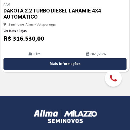
mp
RAM
arti
DAKOTA 2.2 TURBO DIESEL LARAMIE 4X4
lhe
AUTOMÁTICO
Seminovos Allma - Votuporanga
Ver Mais 1 lojas
R$ 316.530,00
0 km
2026/2026
Mais informações