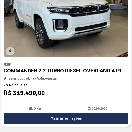
Co
mp
JEEP
arti
COMMANDER 2.2 TURBO DIESEL OVERLAND AT9
lhe
Seminovos Allma - Votuporanga
Ver Mais 1 lojas
R$ 319.490,00
0 km
2026/2026
Mais informações