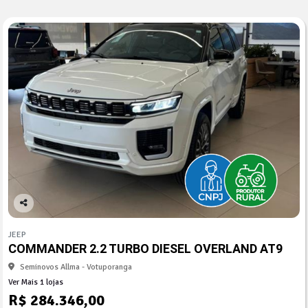
Co
mp
JEEP
arti
COMMANDER 2.2 TURBO DIESEL OVERLAND AT9
lhe
Seminovos Allma - Votuporanga
Ver Mais 1 lojas
R$ 284.346,00