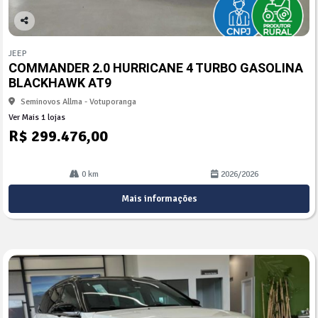
Co
mp
JEEP
arti
COMMANDER 2.0 HURRICANE 4 TURBO GASOLINA
lhe
BLACKHAWK AT9
Seminovos Allma - Votuporanga
Ver Mais 1 lojas
R$ 299.476,00
0 km
2026/2026
Mais informações