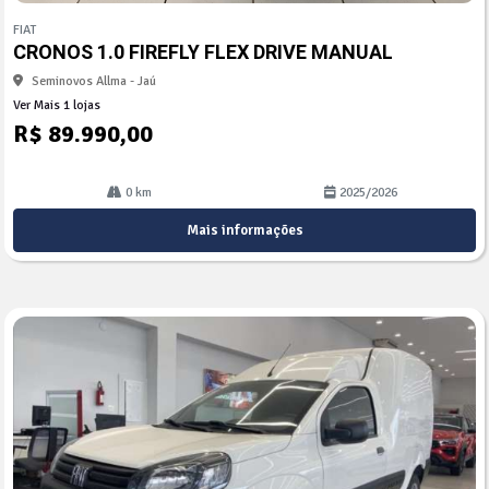
mp
FIAT
arti
CRONOS 1.0 FIREFLY FLEX DRIVE MANUAL
lhe
Seminovos Allma - Jaú
Ver Mais 1 lojas
R$ 89.990,00
0 km
2025/2026
Mais informações