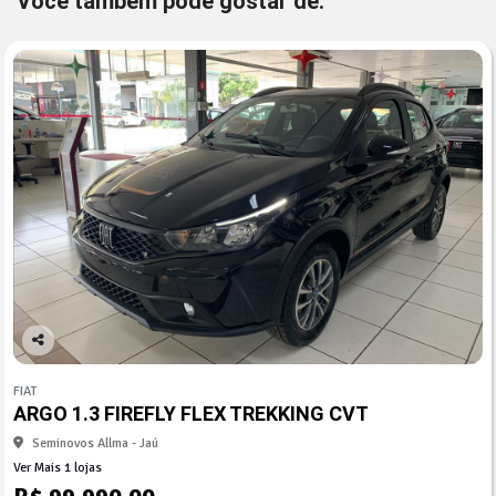
Você também pode gostar de:
Co
mp
FIAT
arti
ARGO 1.3 FIREFLY FLEX TREKKING CVT
lhe
Seminovos Allma - Jaú
Ver Mais 1 lojas