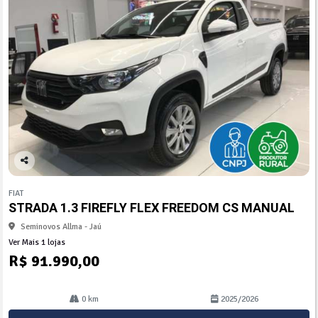
Co
mp
FIAT
arti
STRADA 1.3 FIREFLY FLEX FREEDOM CS MANUAL
lhe
Seminovos Allma - Jaú
Ver Mais 1 lojas
R$ 91.990,00
0 km
2025/2026