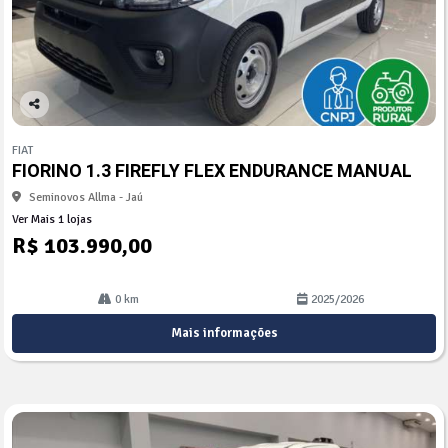
Co
mp
FIAT
arti
FIORINO 1.3 FIREFLY FLEX ENDURANCE MANUAL
lhe
Seminovos Allma - Jaú
Ver Mais 1 lojas
R$ 103.990,00
0 km
2025/2026
Mais informações