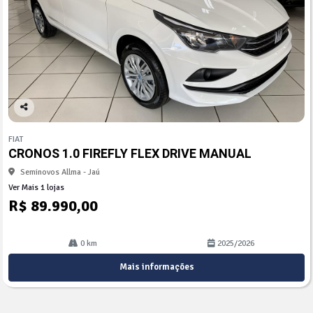
Co
mp
FIAT
arti
CRONOS 1.0 FIREFLY FLEX DRIVE MANUAL
lhe
Seminovos Allma - Jaú
Ver Mais 1 lojas
R$ 89.990,00
0 km
2025/2026
Mais informações