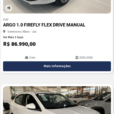
Co
mp
FIAT
arti
ARGO 1.0 FIREFLY FLEX DRIVE MANUAL
lhe
Seminovos Allma - Jaú
Ver Mais 1 lojas
R$ 86.990,00
0 km
2025/2026
Mais informações