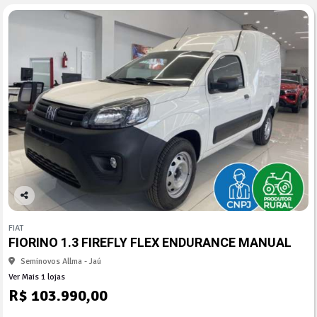
Co
mp
FIAT
arti
FIORINO 1.3 FIREFLY FLEX ENDURANCE MANUAL
lhe
Seminovos Allma - Jaú
Ver Mais 1 lojas
R$ 103.990,00