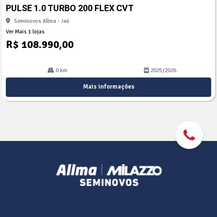
arti
PULSE 1.0 TURBO 200 FLEX CVT
lhe
Seminovos Allma - Jaú
Ver Mais 1 lojas
R$ 108.990,00
0 km
2025/2026
Mais informações